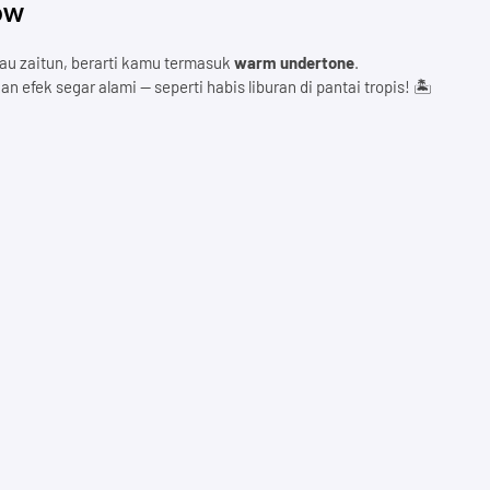
ow
au zaitun, berarti kamu termasuk
warm undertone
.
fek segar alami — seperti habis liburan di pantai tropis! 🏝️