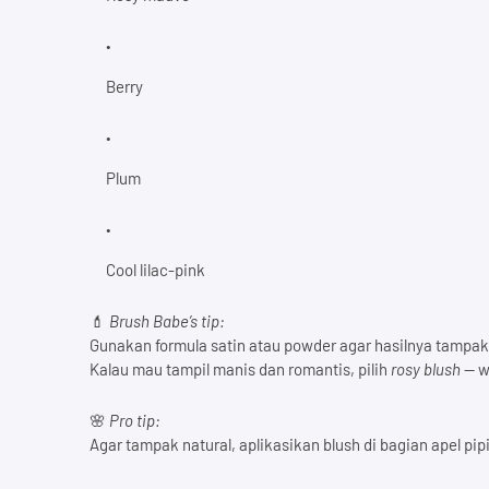
Berry
Plum
Cool lilac-pink
💄
Brush Babe’s tip:
Gunakan formula satin atau powder agar hasilnya tampak 
Kalau mau tampil manis dan romantis, pilih
rosy blush
— wa
🌸
Pro tip:
Agar tampak natural, aplikasikan blush di bagian apel pipi