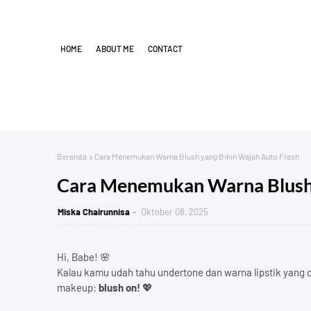
HOME
ABOUT ME
CONTACT
Beranda
Cara Menemukan Warna Blush yang Bikin Wajah Auto Fresh
Cara Menemukan Warna Blush 
Miska Chairunnisa
Oktober 08, 2025
Hi, Babe! 🌸
Kalau kamu udah tahu undertone dan warna lipstik yang c
makeup:
blush on!
💖