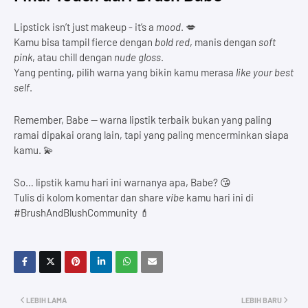
Lipstick isn’t just makeup - it’s a
mood
. 💋
Kamu bisa tampil fierce dengan
bold red
, manis dengan
soft
pink
, atau chill dengan
nude gloss
.
Yang penting, pilih warna yang bikin kamu merasa
like your best
self
.
Remember, Babe — warna lipstik terbaik bukan yang paling
ramai dipakai orang lain, tapi yang paling mencerminkan siapa
kamu. 💫
So… lipstik kamu hari ini warnanya apa, Babe? 😘
Tulis di kolom komentar dan share
vibe
kamu hari ini di
#BrushAndBlushCommunity 💄
LEBIH LAMA
LEBIH BARU