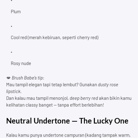
Plum
Cool red (merah kebiruan, seperti cherry red)
Rosy nude
💋
Brush Babe’s tip:
Mau tampil elegan tapi tetap lembut? Gunakan
dusty rose
lipstick
.
Dan kalau mau tampil menonjol,
deep berry red
akan bikin kamu
kelihatan classy banget — tanpa effort berlebihan!
Neutral Undertone — The Lucky One
Kalau kamu punya undertone campuran (kadang tampak warm,