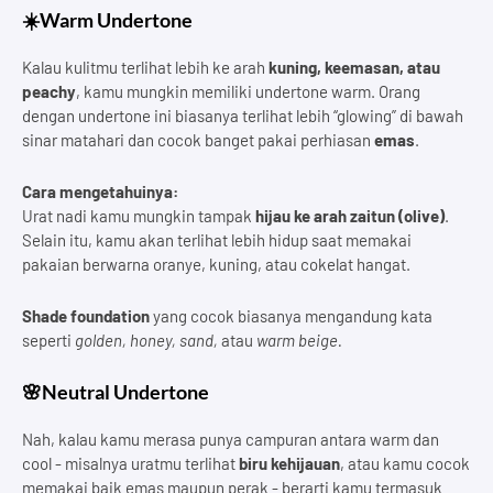
☀️Warm Undertone
Kalau kulitmu terlihat lebih ke arah
kuning, keemasan, atau
peachy
, kamu mungkin memiliki undertone warm. Orang
dengan undertone ini biasanya terlihat lebih “glowing” di bawah
sinar matahari dan cocok banget pakai perhiasan
emas
.
Cara mengetahuinya:
Urat nadi kamu mungkin tampak
hijau ke arah zaitun (olive)
.
Selain itu, kamu akan terlihat lebih hidup saat memakai
pakaian berwarna oranye, kuning, atau cokelat hangat.
Shade foundation
yang cocok biasanya mengandung kata
seperti
golden, honey, sand,
atau
warm beige.
🌸Neutral Undertone
Nah, kalau kamu merasa punya campuran antara warm dan
cool - misalnya uratmu terlihat
biru kehijauan
, atau kamu cocok
memakai baik emas maupun perak - berarti kamu termasuk