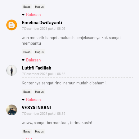
Balas
Hapus
Balasan
Emelina Dwifayanti
7 Desember 2025 pukul 06.03
wah menarik banget, makasih penjelasannya kak sangat
membantu
Balas
Hapus
Balasan
Luthfi Fadillah
7 Desember 2025 pukul 06.55
Kontennya sangat rinci namun mudah dipahami.
Balas
Hapus
Balasan
VESYA INSANI
7 Desember 2025 pukul 06.59
waww, sangat bermanfaat, terimakasih!
Balas
Hapus