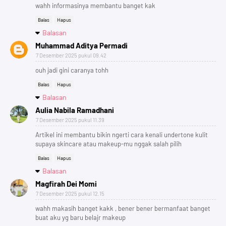
wahh informasinya membantu banget kak
Balas
Hapus
Balasan
Muhammad Aditya Permadi
7 Desember 2025 pukul 09.42
ouh jadi gini caranya tohh
Balas
Hapus
Balasan
Aulia Nabila Ramadhani
7 Desember 2025 pukul 11.39
Artikel ini membantu bikin ngerti cara kenali undertone kulit
supaya skincare atau makeup-mu nggak salah pilih
Balas
Hapus
Balasan
Magfirah Dei Momi
7 Desember 2025 pukul 12.15
wahh makasih banget kakk , bener bener bermanfaat banget
buat aku yg baru belajr makeup