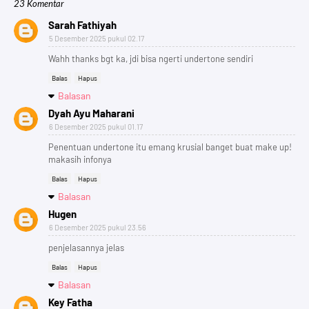
23 Komentar
Sarah Fathiyah
5 Desember 2025 pukul 02.17
Wahh thanks bgt ka, jdi bisa ngerti undertone sendiri
Balas
Hapus
Balasan
Dyah Ayu Maharani
6 Desember 2025 pukul 01.17
Penentuan undertone itu emang krusial banget buat make up!
makasih infonya
Balas
Hapus
Balasan
Hugen
6 Desember 2025 pukul 23.56
penjelasannya jelas
Balas
Hapus
Balasan
Key Fatha