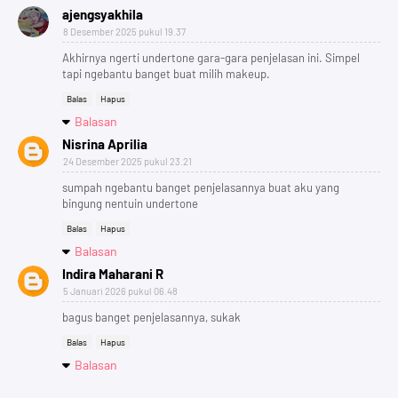
ajengsyakhila
8 Desember 2025 pukul 19.37
Akhirnya ngerti undertone gara-gara penjelasan ini. Simpel
tapi ngebantu banget buat milih makeup.
Balas
Hapus
Balasan
Nisrina Aprilia
24 Desember 2025 pukul 23.21
sumpah ngebantu banget penjelasannya buat aku yang
bingung nentuin undertone
Balas
Hapus
Balasan
Indira Maharani R
5 Januari 2026 pukul 06.48
bagus banget penjelasannya, sukak
Balas
Hapus
Balasan