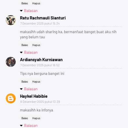
Balas
Hapus
Balasan
Ratu Rachmauli Sianturi
7 Desember 2025 pukul 15.34
makasihh udah sharing ka, bermanfaat banget buat aku nih
yang belum tau
Balas
Hapus
Balasan
Ardiansyah Kurniawan
7 Desember 2025 pukul 16.52
Tips nya berguna banget ini
Balas
Hapus
Balasan
Haykel Habibie
8 Desember 2025 pukul 13.29
makasihh ka infonya
Balas
Hapus
Balasan